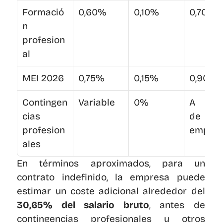
Formació
0,60%
0,10%
0,70%
n 
profesion
al
MEI 2026
0,75%
0,15%
0,90%
Contingen
Variable
0%
A car
cias 
de 
profesion
empre
ales
En términos aproximados, para un 
contrato indefinido, la empresa puede 
estimar un coste adicional alrededor del 
30,65% del salario bruto
, antes de 
contingencias profesionales u otros 