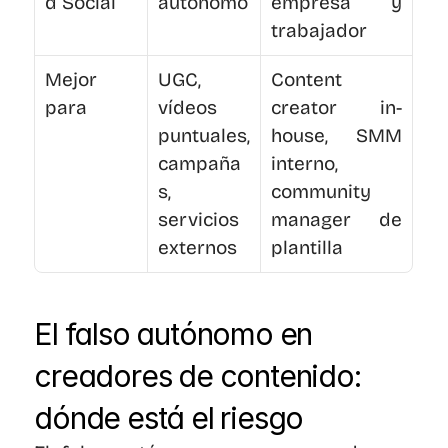
d Social
autónomo
empresa y 
trabajador
Mejor 
UGC, 
Content 
para
vídeos 
creator in-
puntuales, 
house, SMM 
campaña
interno, 
s, 
community 
servicios 
manager de 
externos
plantilla
El falso autónomo en 
creadores de contenido: 
dónde está el riesgo