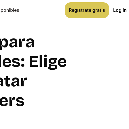
Regístrate gratis
Log in
sponibles
Regístrate gratis
Log in
para 
s: Elige 
tar 
ers